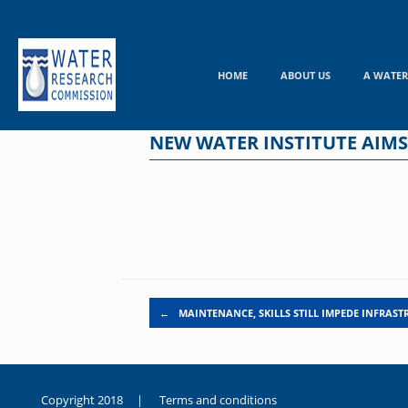
Skip
to
content
HOME
ABOUT US
A WATER
NEW WATER INSTITUTE AIMS
Post navigation
←
MAINTENANCE, SKILLS STILL IMPEDE INFRAS
Copyright 2018 |
Terms and conditions