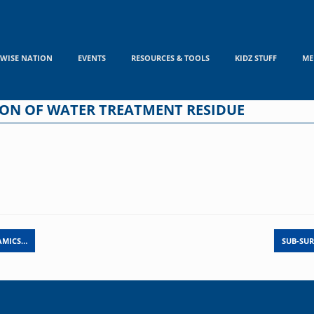
WISE NATION
EVENTS
RESOURCES & TOOLS
KIDZ STUFF
ME
ION OF WATER TREATMENT RESIDUE
AMICS…
SUB-SUR