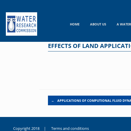
Skip
to
content
HOME
ABOUT US
A WATER
EFFECTS OF LAND APPLICAT
Post navigation
←
APPLICATIONS OF COMPUTIONAL FLUID DYN
Copyright 2018 |
Terms and conditions