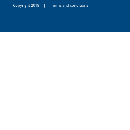
Copyright 2018 |
Terms and conditions
duygusal
olarak
noksanlık
yaşayan
genç
kız
sikiş
sadece
ablasıyla
vakit
geçirip
hayatına
hiç
sevgili
altyazılı
porno
dahi
almadığı
için
kendisini
aşır
yalnız