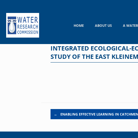
Skip
to
content
HOME
ABOUT US
A WATER
INTEGRATED ECOLOGICAL-E
STUDY OF THE EAST KLEINE
Post navigation
←
ENABLING EFFECTIVE LEARNING IN CATCHME