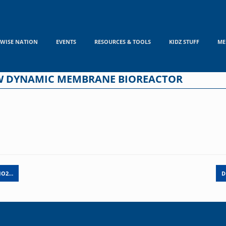
WISE NATION
EVENTS
RESOURCES & TOOLS
KIDZ STUFF
ME
OW DYNAMIC MEMBRANE BIOREACTOR
IO2…
D