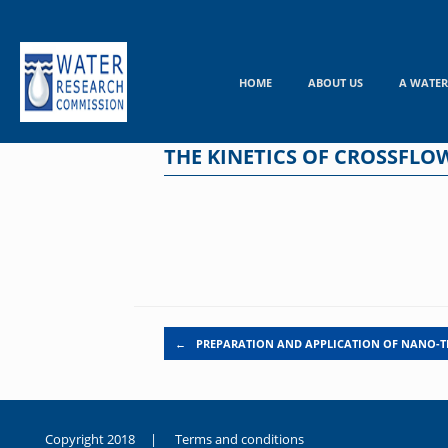
Skip
to
content
HOME
ABOUT US
A WATER
THE KINETICS OF CROSSFL
Post navigation
←
PREPARATION AND APPLICATION OF NANO-T
Copyright 2018 |
Terms and conditions