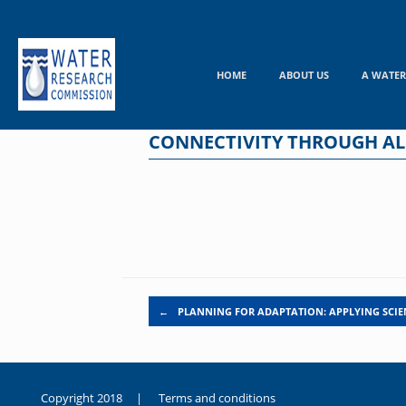
Skip
to
content
HOME
ABOUT US
A WATER
CONNECTIVITY THROUGH AL
Post navigation
←
PLANNING FOR ADAPTATION: APPLYING SCIE
Copyright 2018 |
Terms and conditions