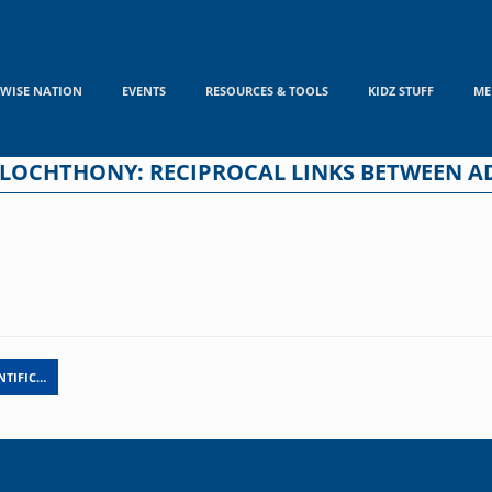
WISE NATION
EVENTS
RESOURCES & TOOLS
KIDZ STUFF
ME
LOCHTHONY: RECIPROCAL LINKS BETWEEN A
NTIFIC…