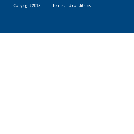
Copyright 2018 |
Terms and conditions
duygusal
olarak
noksanlık
yaşayan
genç
kız
sikiş
sadece
ablasıyla
vakit
geçirip
hayatına
hiç
sevgili
altyazılı
porno
dahi
almadığı
için
kendisini
aşır
yalnız