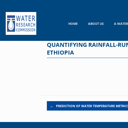
Skip
to
content
HOME
ABOUT US
A WATER
QUANTIFYING RAINFALL-RUN
ETHIOPIA
Post navigation
←
PREDICTION OF WATER TEMPERATURE METRIC