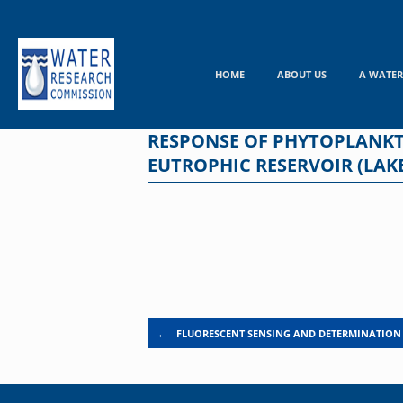
Skip
to
content
HOME
ABOUT US
A WATER
RESPONSE OF PHYTOPLANKTO
EUTROPHIC RESERVOIR (LAK
Post navigation
←
FLUORESCENT SENSING AND DETERMINATION