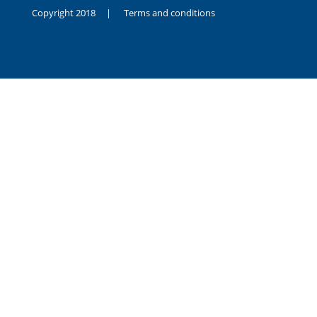
Copyright 2018 |
Terms and conditions
duygusal
olarak
noksanlık
yaşayan
genç
kız
sikiş
sadece
ablasıyla
vakit
geçirip
hayatına
hiç
sevgili
altyazılı
porno
dahi
almadığı
için
kendisini
aşır
yalnız