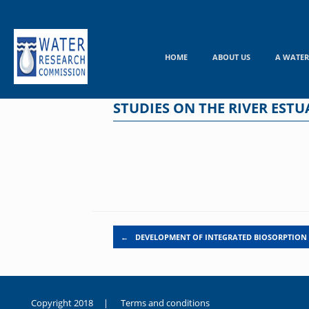
Skip
to
content
HOME
ABOUT US
A WATER
STUDIES ON THE RIVER ESTU
Post navigation
←
DEVELOPMENT OF INTEGRATED BIOSORPTION
Copyright 2018 |
Terms and conditions