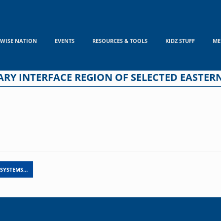
WISE NATION
EVENTS
RESOURCES & TOOLS
KIDZ STUFF
ME
ARY INTERFACE REGION OF SELECTED EASTER
 SYSTEMS…