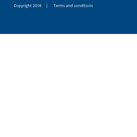
Copyright 2018 |
Terms and conditions
duygusal
olarak
noksanlık
yaşayan
genç
kız
sikiş
sadece
ablasıyla
vakit
geçirip
hayatına
hiç
sevgili
altyazılı
porno
dahi
almadığı
için
kendisini
aşır
yalnız