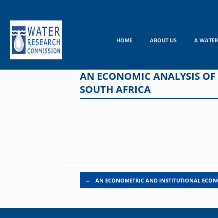
Skip
to
content
HOME
ABOUT US
A WATER
AN ECONOMIC ANALYSIS OF 
SOUTH AFRICA
Post navigation
←
AN ECONOMETRIC AND INSTITUTIONAL ECO