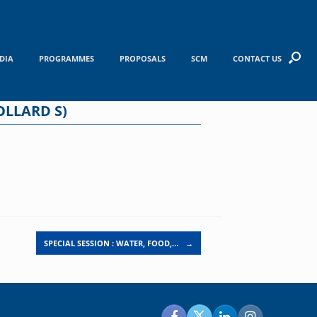
DIA
PROGRAMMES
PROPOSALS
SCM
CONTACT US
OLLARD S)
SPECIAL SESSION : WATER, FOOD,…
→