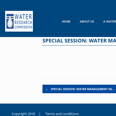
Skip
to
content
HOME
ABOUT US
A WATER
SPECIAL SESSION: WATER MA
Post navigation
←
SPECIAL SESSION: WATER MANAGEMENT IN…
Copyright 2018 |
Terms and conditions