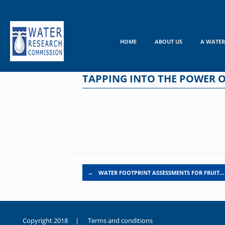
Skip
to
content
HOME
ABOUT US
A WATER
TAPPING INTO THE POWER 
Post navigation
←
WATER FOOTPRINT ASSESSMENTS FOR FRUIT…
Copyright 2018 |
Terms and conditions