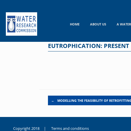
Skip
to
content
HOME
ABOUT US
A WATER
EUTROPHICATION: PRESENT 
Post navigation
←
MODELLING THE FEASIBILITY OF RETROFITTIN
Copyright 2018 |
Terms and conditions