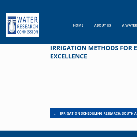
Skip
to
content
HOME
ABOUT US
A WATER
IRRIGATION METHODS FOR E
EXCELLENCE
Post navigation
←
IRRIGATION SCHEDULING RESEARCH: SOUTH 