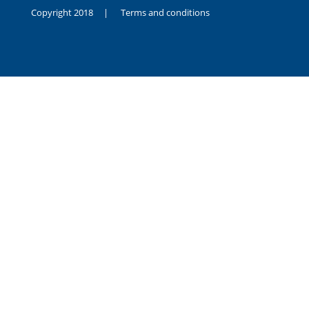
Copyright 2018 |
Terms and conditions
duygusal
olarak
noksanlık
yaşayan
genç
kız
sikiş
sadece
ablasıyla
vakit
geçirip
hayatına
hiç
sevgili
altyazılı
porno
dahi
almadığı
için
kendisini
aşır
yalnız