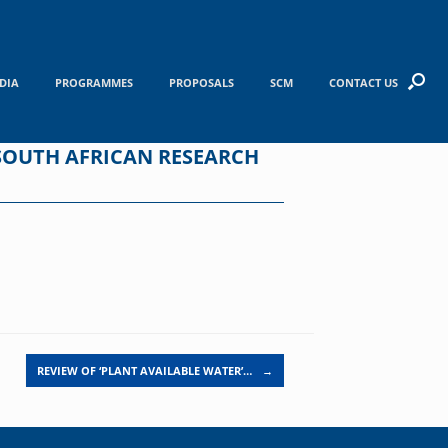
DIA
PROGRAMMES
PROPOSALS
SCM
CONTACT US
 SOUTH AFRICAN RESEARCH
REVIEW OF ‘PLANT AVAILABLE WATER’…
→