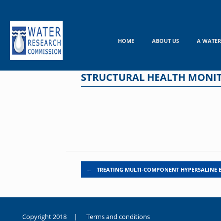
Skip
to
content
HOME
ABOUT US
A WATER
STRUCTURAL HEALTH MONI
Post navigation
←
TREATING MULTI-COMPONENT HYPERSALINE 
Copyright 2018 |
Terms and conditions