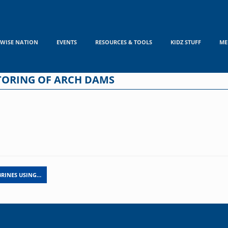
WISE NATION
EVENTS
RESOURCES & TOOLS
KIDZ STUFF
ME
TORING OF ARCH DAMS
BRINES USING…