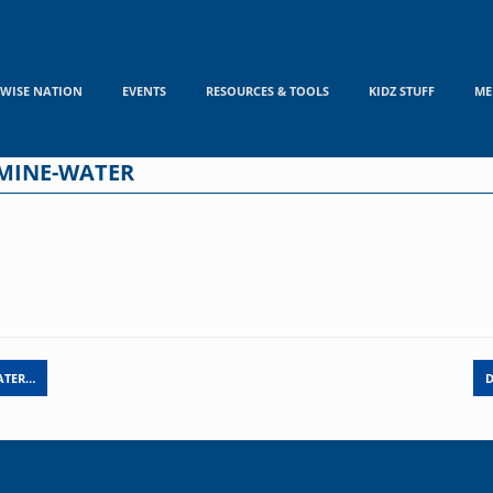
WISE NATION
EVENTS
RESOURCES & TOOLS
KIDZ STUFF
ME
 MINE-WATER
ATER…
D