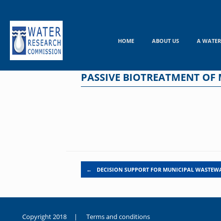
Skip
to
content
HOME
ABOUT US
A WATER
PASSIVE BIOTREATMENT OF
Post navigation
←
DECISION SUPPORT FOR MUNICIPAL WASTEW
Copyright 2018 |
Terms and conditions