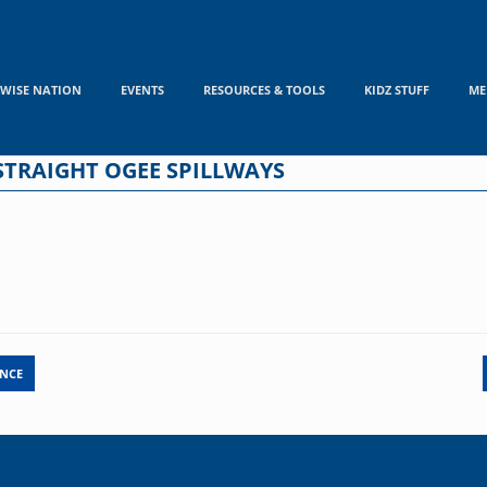
WISE NATION
EVENTS
RESOURCES & TOOLS
KIDZ STUFF
ME
STRAIGHT OGEE SPILLWAYS
NCE