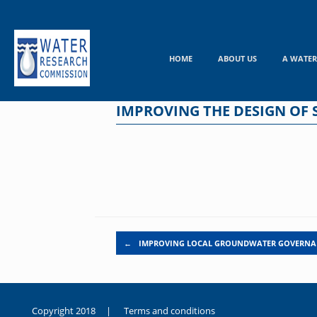
Skip
to
content
HOME
ABOUT US
A WATER
IMPROVING THE DESIGN OF 
Post navigation
←
IMPROVING LOCAL GROUNDWATER GOVERNA
Copyright 2018 |
Terms and conditions