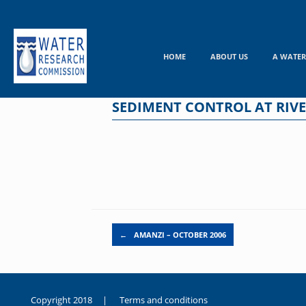
Skip
to
content
HOME
ABOUT US
A WATER
SEDIMENT CONTROL AT RIVE
Post navigation
←
AMANZI – OCTOBER 2006
Copyright 2018 |
Terms and conditions