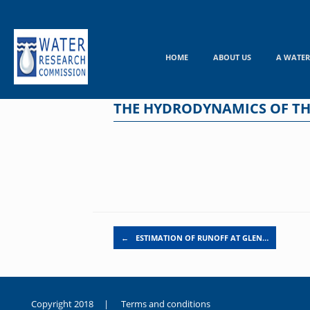
Skip
to
content
HOME
ABOUT US
A WATER
THE HYDRODYNAMICS OF THE
Post navigation
←
ESTIMATION OF RUNOFF AT GLEN…
Copyright 2018 |
Terms and conditions