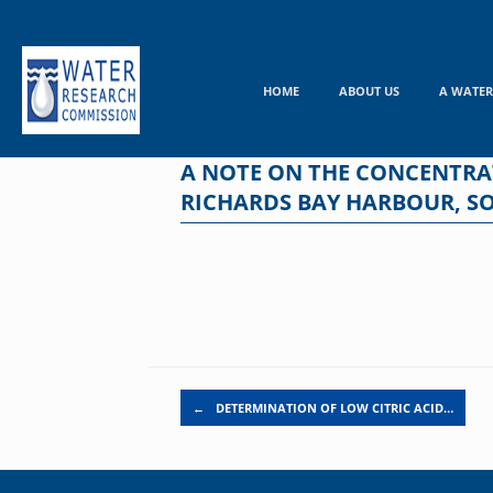
Skip
to
content
HOME
ABOUT US
A WATER
A NOTE ON THE CONCENTRAT
RICHARDS BAY HARBOUR, S
Post navigation
←
DETERMINATION OF LOW CITRIC ACID…