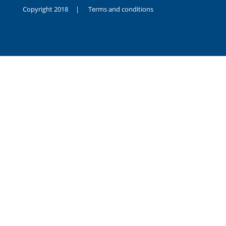
Copyright 2018 |
Terms and conditions
duygusal
olarak
noksanlık
yaşayan
genç
kız
sikiş
sadece
ablasıyla
vakit
geçirip
hayatına
hiç
sevgili
altyazılı
porno
dahi
almadığı
için
kendisini
aşır
yalnız