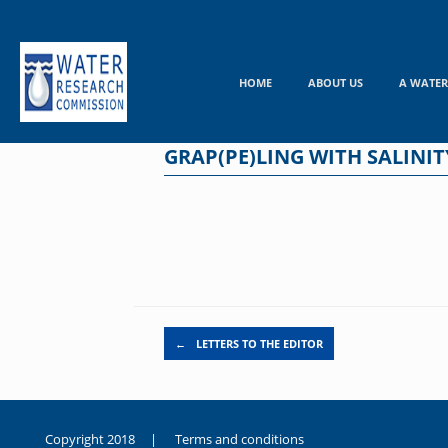
Skip
to
content
HOME
ABOUT US
A WATER
GRAP(PE)LING WITH SALIN
Post navigation
←
LETTERS TO THE EDITOR
Copyright 2018 |
Terms and conditions