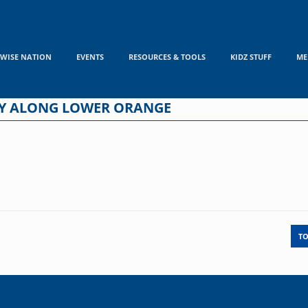
WISE NATION
EVENTS
RESOURCES & TOOLS
KIDZ STUFF
ME
ITY ALONG LOWER ORANGE
T