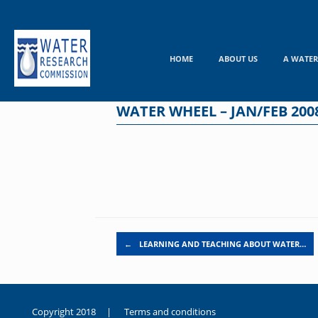
Skip
to
content
HOME
ABOUT US
A WATER
WATER WHEEL – JAN/FEB 200
Post navigation
←
LEARNING AND TEACHING ABOUT WATER…
Copyright 2018 |
Terms and conditions