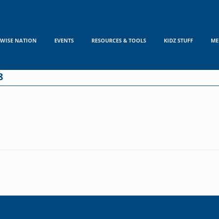
WISE NATION
EVENTS
RESOURCES & TOOLS
KIDZ STUFF
ME
8