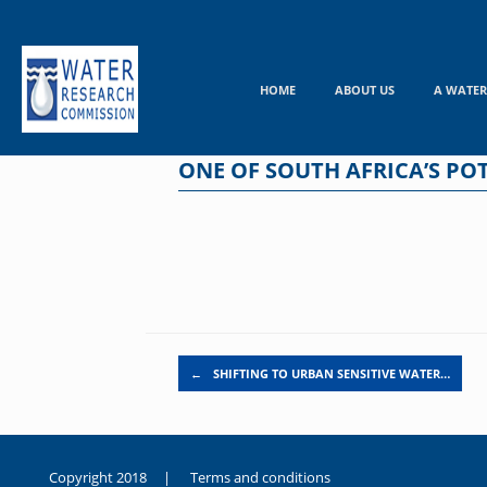
Skip
to
content
HOME
ABOUT US
A WATER
ONE OF SOUTH AFRICA’S PO
Post navigation
←
SHIFTING TO URBAN SENSITIVE WATER…
Copyright 2018 |
Terms and conditions