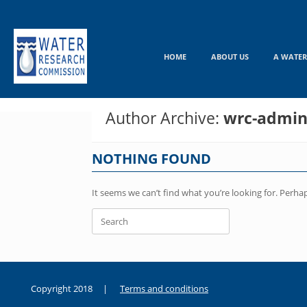
Skip
to
content
HOME
ABOUT US
A WATER
Author Archive:
wrc-admi
NOTHING FOUND
It seems we can’t find what you’re looking for. Perha
Search
for:
Copyright 2018 |
Terms and conditions
duygusal