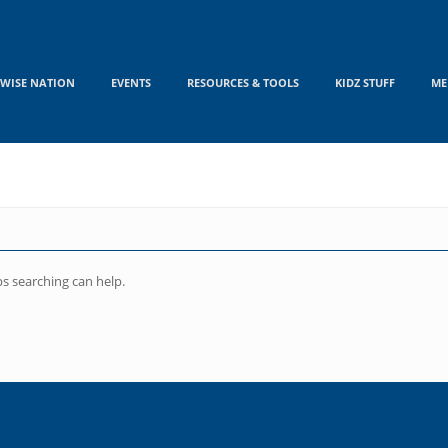
WISE NATION
EVENTS
RESOURCES & TOOLS
KIDZ STUFF
ME
n
ps searching can help.