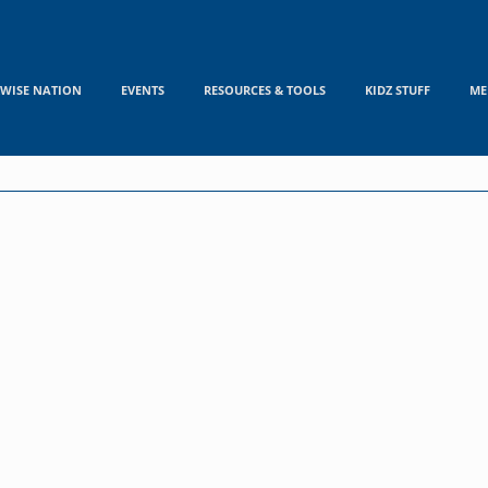
WISE NATION
EVENTS
RESOURCES & TOOLS
KIDZ STUFF
ME