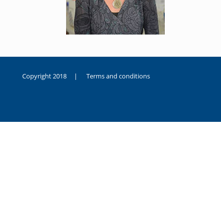
Copyright 2018 |
Terms and conditions
duygusal
olarak
noksanlık
yaşayan
genç
kız
sikiş
sadece
ablasıyla
vakit
geçirip
hayatına
hiç
sevgili
altyazılı