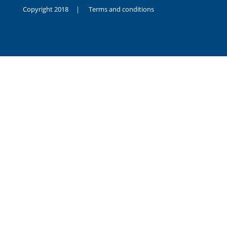
Copyright 2018 |
Terms and conditions
duygusal
olarak
noksanlık
yaşayan
genç
kız
sikiş
sadece
ablasıyla
vakit
geçirip
hayatına
hiç
sevgili
altyazılı
porno
dahi
almadığı
için
kendisini
aşır
yalnız