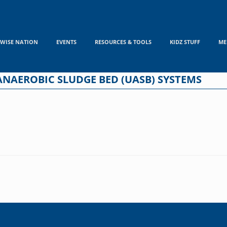
WISE NATION
EVENTS
RESOURCES & TOOLS
KIDZ STUFF
ME
ANAEROBIC SLUDGE BED (UASB) SYSTEMS