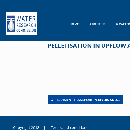
Skip
to
content
HOME
ABOUT US
A WATER
PELLETISATION IN UPFLOW 
Post navigation
←
SEDIMENT TRANSPORT IN RIVERS AND…
Copyright 2018 |
Terms and conditions