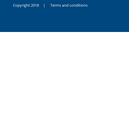
Copyright 2018 |
Terms and conditions
duygusal
olarak
noksanlık
yaşayan
genç
kız
sikiş
sadece
ablasıyla
vakit
geçirip
hayatına
hiç
sevgili
altyazılı
porno
dahi
almadığı
için
kendisini
aşır
yalnız