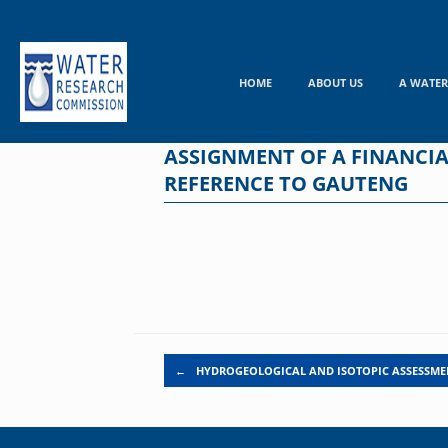
Skip
to
content
HOME
ABOUT US
A WATER
ASSIGNMENT OF A FINANCIA
REFERENCE TO GAUTENG
Post navigation
←
HYDROGEOLOGICAL AND ISOTOPIC ASSESSME