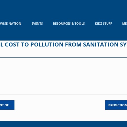
WISE NATION
EVENTS
RESOURCES & TOOLS
KIDZ STUFF
ME
L COST TO POLLUTION FROM SANITATION SY
NT OF…
PREDICTIO