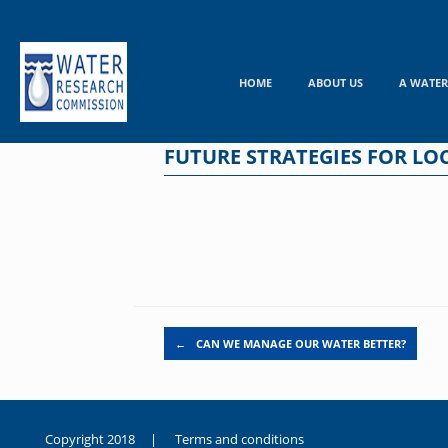
Skip
to
content
HOME
ABOUT US
A WATER
FUTURE STRATEGIES FOR LO
Post navigation
←
CAN WE MANAGE OUR WATER BETTER?
Copyright 2018 |
Terms and conditions