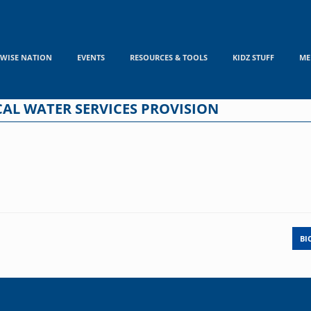
WISE NATION
EVENTS
RESOURCES & TOOLS
KIDZ STUFF
ME
CAL WATER SERVICES PROVISION
BI