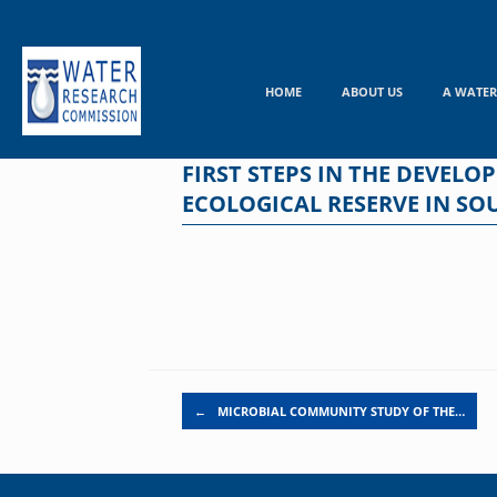
Skip
to
content
HOME
ABOUT US
A WATER
FIRST STEPS IN THE DEVEL
ECOLOGICAL RESERVE IN SO
Post navigation
←
MICROBIAL COMMUNITY STUDY OF THE…