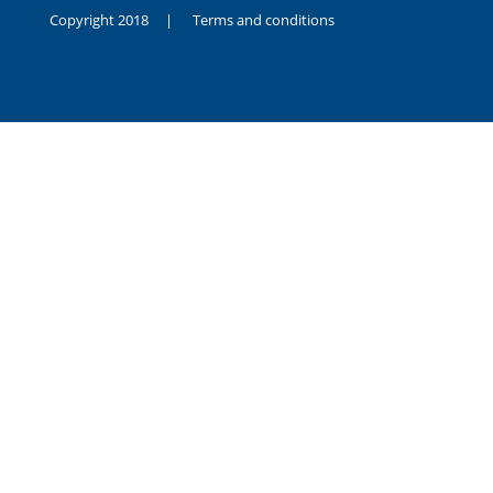
Copyright 2018 |
Terms and conditions
duygusal
olarak
noksanlık
yaşayan
genç
kız
sikiş
sadece
ablasıyla
vakit
geçirip
hayatına
hiç
sevgili
altyazılı
porno
dahi
almadığı
için
kendisini
aşır
yalnız